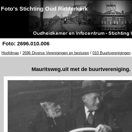
Foto's Stichting Oud Ridderkerk
Foto: 2696.010.006
Hoofdmap
/
2696 Diverse Verenigingen en besturen
/
010 Buurtverenigingen
Mauritsweg.uit met de buurtvereniging.