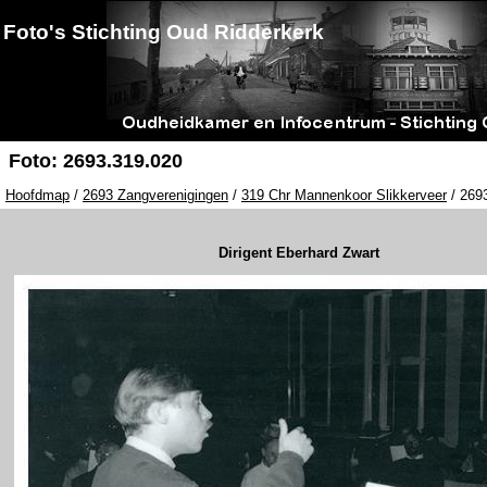
Foto's Stichting Oud Ridderkerk
Foto: 2693.319.020
Hoofdmap
/
2693 Zangverenigingen
/
319 Chr Mannenkoor Slikkerveer
/ 2693
Dirigent Eberhard Zwart