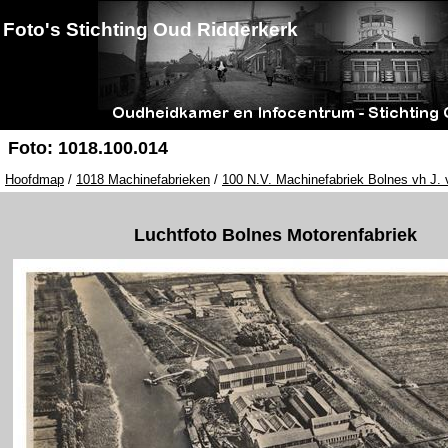
Foto's Stichting Oud Ridderkerk
Foto: 1018.100.014
Hoofdmap
/
1018 Machinefabrieken
/
100 N.V. Machinefabriek Bolnes vh J. 
Luchtfoto Bolnes Motorenfabriek