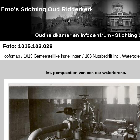
Foto's Stichting Oud Ridderkerk
Foto: 1015.103.028
Hoofdmap
/
1015 Gemeentelijke instellingen
/
103 Nutsbedrijf incl. Watertor
Int. pompstation van een der watertorens.