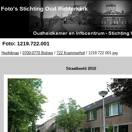
Foto's Stichting Oud Ridderkerk
Foto: 1219.722.001
Hoofdmap
/
0700-0770 Bolnes
/
722 Krammerhof
/ 1219.722.001.jpg
Straatbeeld 2010