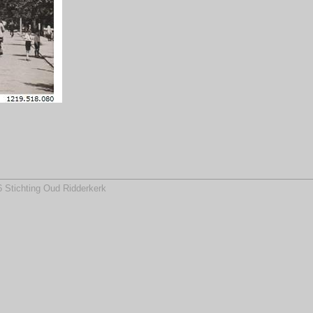
 Stichting Oud Ridderkerk