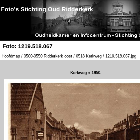
Foto's Stichting Oud Ridderkerk
Foto: 1219.518.067
Hoofdmap
/
0500-0550 Ridderkerk oost
/
0518 Kerkweg
/ 1219.518.067.jpg
Kerkweg ± 1950.