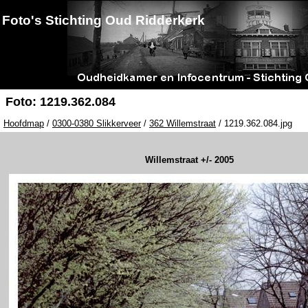
Foto's Stichting Oud Ridderkerk
Foto: 1219.362.084
Hoofdmap
/
0300-0380 Slikkerveer
/
362 Willemstraat
/ 1219.362.084.jpg
Willemstraat +/- 2005