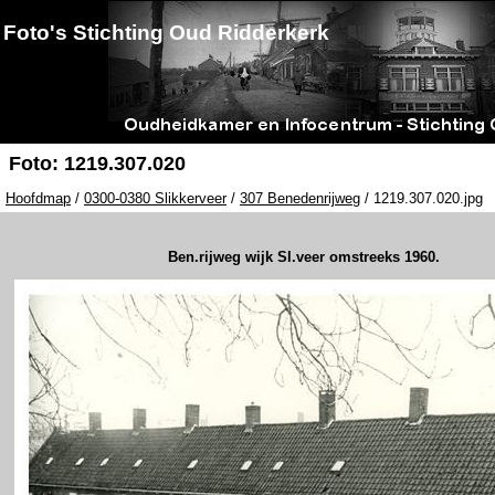
Foto's Stichting Oud Ridderkerk
Foto: 1219.307.020
Hoofdmap
/
0300-0380 Slikkerveer
/
307 Benedenrijweg
/ 1219.307.020.jpg
Ben.rijweg wijk Sl.veer omstreeks 1960.