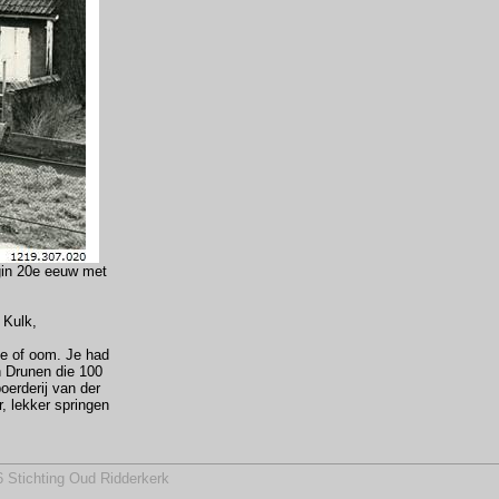
gin 20e eeuw met
 Kulk,
te of oom. Je had
n Drunen die 100
oerderij van der
, lekker springen
 Stichting Oud Ridderkerk