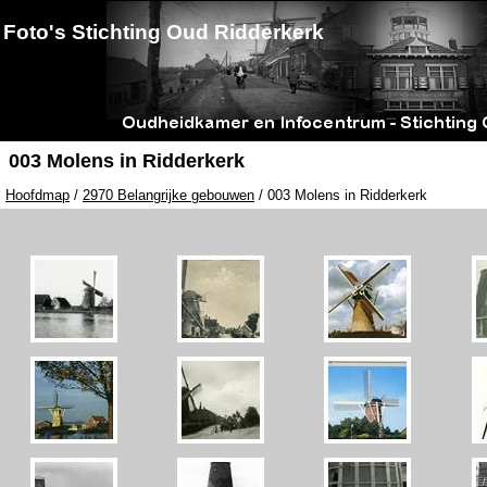
Foto's Stichting Oud Ridderkerk
003 Molens in Ridderkerk
Hoofdmap
/
2970 Belangrijke gebouwen
/ 003 Molens in Ridderkerk