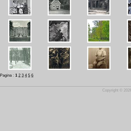
Pagina :
1
2
3
4
5
6
Copyright © 2026