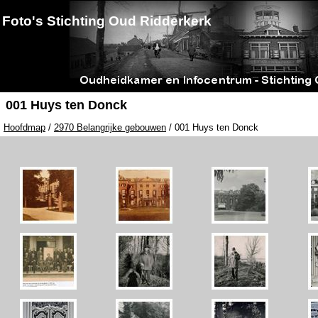
Foto's Stichting Oud Ridderkerk
001 Huys ten Donck
Hoofdmap
/
2970 Belangrijke gebouwen
/ 001 Huys ten Donck