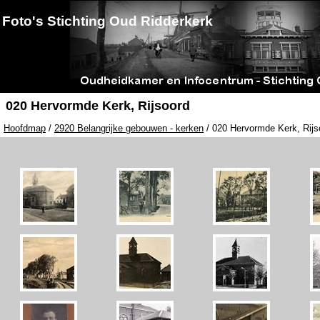
Foto's Stichting Oud Ridderkerk
020 Hervormde Kerk, Rijsoord
Hoofdmap
/
2920 Belangrijke gebouwen - kerken
/ 020 Hervormde Kerk, Rijs