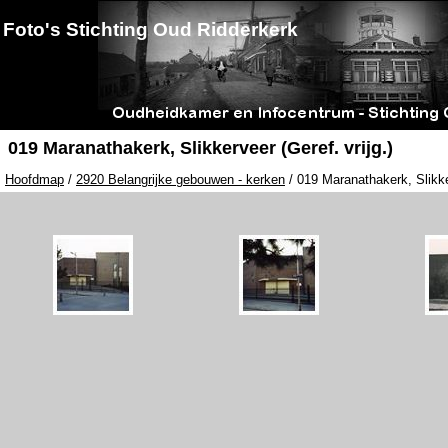
Foto's Stichting Oud Ridderkerk
019 Maranathakerk, Slikkerveer (Geref. vrijg.)
Hoofdmap
/
2920 Belangrijke gebouwen - kerken
/ 019 Maranathakerk, Slikker