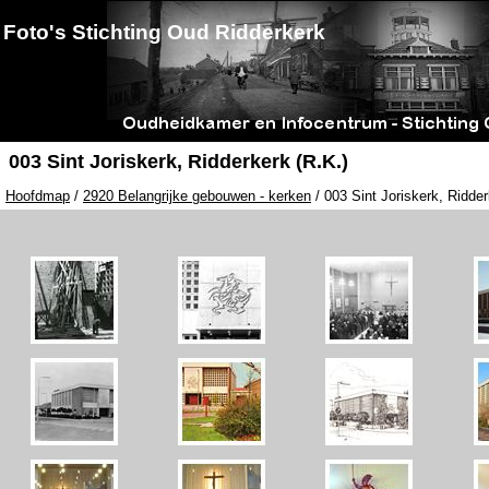
Foto's Stichting Oud Ridderkerk
003 Sint Joriskerk, Ridderkerk (R.K.)
Hoofdmap
/
2920 Belangrijke gebouwen - kerken
/ 003 Sint Joriskerk, Ridder