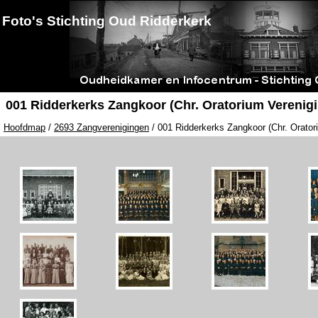
Foto's Stichting Oud Ridderkerk
001 Ridderkerks Zangkoor (Chr. Oratorium Verenig
Hoofdmap
/
2693 Zangverenigingen
/ 001 Ridderkerks Zangkoor (Chr. Orator