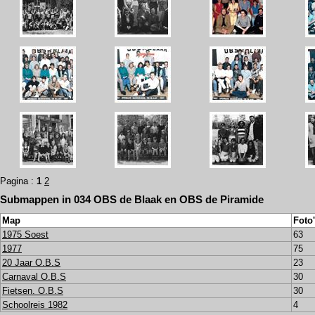
Pagina :
1
2
Submappen in 034 OBS de Blaak en OBS de Piramide
Map
Foto
1975 Soest
63
1977
75
20 Jaar O.B.S
23
Carnaval O.B.S
30
Fietsen. O.B.S
30
Schoolreis 1982
4