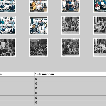
's
Sub mappen
0
0
0
0
0
0