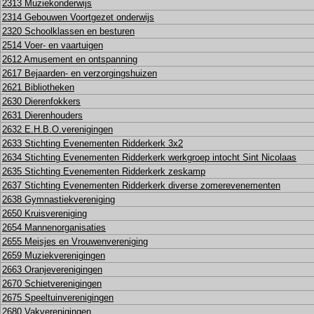
2313 Muziekonderwijs
2314 Gebouwen Voortgezet onderwijs
2320 Schoolklassen en besturen
2514 Voer- en vaartuigen
2612 Amusement en ontspanning
2617 Bejaarden- en verzorgingshuizen
2621 Bibliotheken
2630 Dierenfokkers
2631 Dierenhouders
2632 E.H.B.O.verenigingen
2633 Stichting Evenementen Ridderkerk 3x2
2634 Stichting Evenementen Ridderkerk werkgroep intocht Sint Nicolaas
2635 Stichting Evenementen Ridderkerk zeskamp
2637 Stichting Evenementen Ridderkerk diverse zomerevenementen
2638 Gymnastiekvereniging
2650 Kruisvereniging
2654 Mannenorganisaties
2655 Meisjes en Vrouwenvereniging
2659 Muziekverenigingen
2663 Oranjeverenigingen
2670 Schietverenigingen
2675 Speeltuinverenigingen
2680 Vakverenigingen