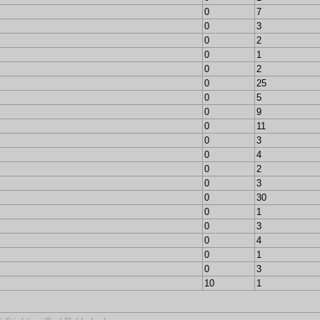
0
7
0
3
0
2
0
1
0
2
0
25
0
5
0
9
0
11
0
3
0
4
0
2
0
3
0
30
0
1
0
3
0
4
0
1
0
3
10
1