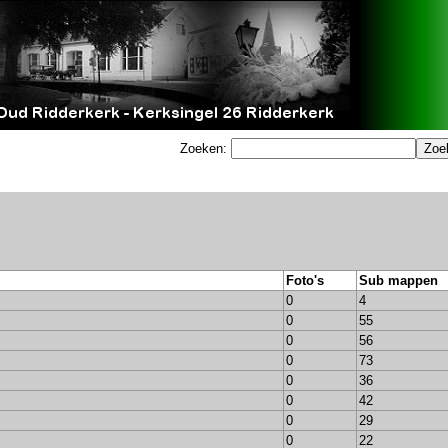
Zoeken:
Foto's
Sub mappen
0
4
0
55
0
56
0
73
0
36
0
42
0
29
0
22