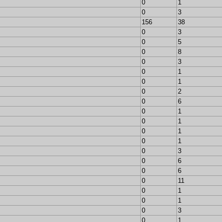
0
1
0
3
156
38
0
3
0
5
0
8
0
3
0
1
0
1
0
2
0
6
0
1
0
1
0
1
0
1
0
3
0
6
0
6
0
11
0
1
0
1
0
3
0
1