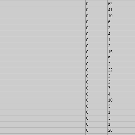
0
62
0
41
0
10
0
6
0
2
0
4
0
1
0
2
0
15
0
5
0
2
0
22
0
2
0
2
0
7
0
4
0
10
0
3
0
1
0
3
0
1
0
28